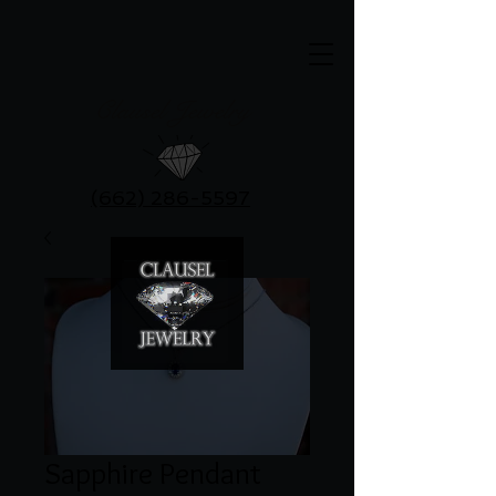
Clausel Jewelry
(662) 286-5597
Sapphire Pendant